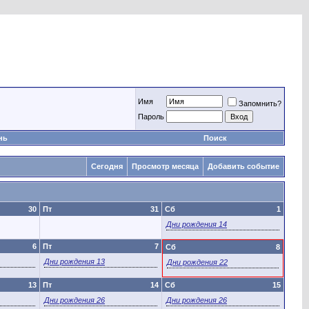
Имя
Запомнить?
Пароль
нь
Поиск
Сегодня
Просмотр месяца
Добавить событие
30
Пт
31
Сб
1
Дни рождения 14
6
Пт
7
Сб
8
Дни рождения 13
Дни рождения 22
13
Пт
14
Сб
15
Дни рождения 26
Дни рождения 26