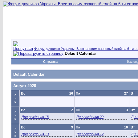
Форум дачников Украины. Восстановим озоновый слой на 6-ти со
Default Calendar
Справка
Кален
Default Calendar
Август 2026
Вс
26
Пн
27
Вт
>
>
>
Вс
2
Пн
3
Вт
>
>
Дни рождения 18
Дни рождения 20
Дни
>
Вс
9
Пн
10
Вт
>
>
Дни рождения 13
Дни рождения 12
Дни
>