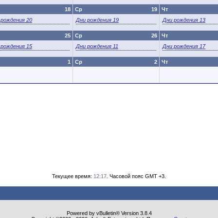
18
Ср
19
Чт
 рождения 20
Дни рождения 19
Дни рождения 13
25
Ср
26
Чт
 рождения 15
Дни рождения 11
Дни рождения 17
1
Ср
2
Чт
Текущее время:
12:17
. Часовой пояс GMT +3.
Powered by vBulletin® Version 3.8.4