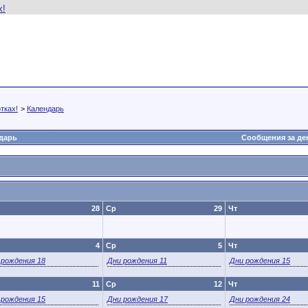
тках!
>
Календарь
дарь
Сообщения за де
28
Ср
29
Чт
4
Ср
5
Чт
 рождения 18
Дни рождения 11
Дни рождения 15
11
Ср
12
Чт
 рождения 15
Дни рождения 17
Дни рождения 24