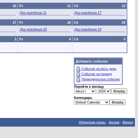
20
Пт
21
Сб
22
Дни рождения 11
Дни рождения 17
27
Пт
28
Сб
29
Дни рождения 20
Дни рождения 19
3
Пт
4
Сб
5
Добавить событие
Событие на весь день
Событие на период
Периодическое событие
Перейти к месяцу
Календарь
Обратная связь
-
Архив
-
Вверх